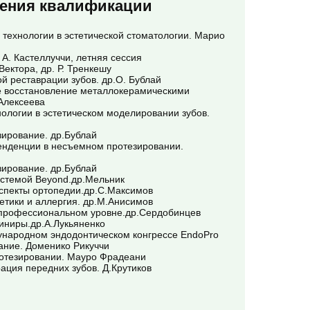
ения квалификации
технологии в эстетической стоматологии. Марио
 А. Кастеллуччи, летняя сессия
ектора, др. Р. Тренкешу
й реставрации зубов. др.О. Бублай
е восстановление металлокерамическими
.Алексеева
ологии в эстетическом моделировании зубов.
ирование. др.Бублай
енденции в несъемном протезировании.
ирование. др.Бублай
стемой Beyond.др.Мельник
спекты ортопедии.др.С.Максимов
етики и аллергия. др.М.Анисимов
 профессиональном уровне.др.Сердобинцев
иниры.др.А.Лукьяненко
ународном эндодонтическом конгрессе EndoPro
ние. Доменико Рикуччи
ротезировании. Мауро Фрадеани
ация передних зубов. Д.Крутиков