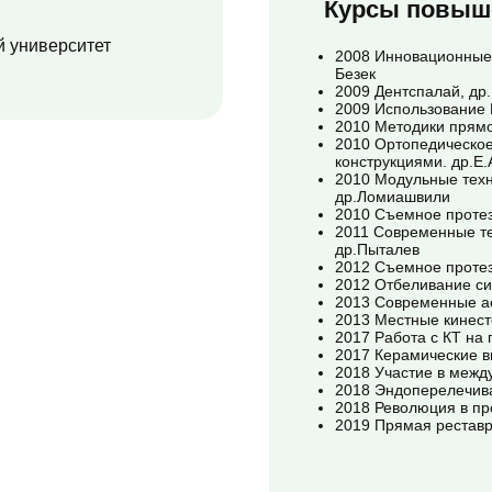
Курсы повыш
й университет
2008 Инновационные 
Безек
2009 Дентспалай, др.
2009 Использование В
2010 Методики прямо
2010 Ортопедическо
конструкциями. др.Е
2010 Модульные техн
др.Ломиашвили
2010 Съемное протез
2011 Современные т
др.Пыталев
2012 Съемное протез
2012 Отбеливание си
2013 Современные а
2013 Местные кинест
2017 Работа с КТ на
2017 Керамические в
2018 Участие в межд
2018 Эндоперелечива
2018 Революция в п
2019 Прямая реставр